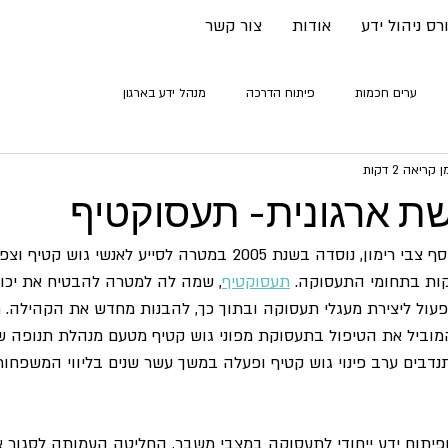
רס ניהול ידע
אודות
צור קשר
ערים חכמות
פיתוח הדרכה
מנהל ידע בארגון
 קריאה 2 דקות
שת ארגונית- תעסוקטיף
עמותה מיסודו של הרב יוסף צבי רימון, נוסדה בשנת 2005 במטרה לסייע לאנשי 
ת בתחומי התעסוקה. 
תעסוקטיף
, שמה לה למטרה להבטיח את יכו
עול ליצירת מעגלי תעסוקה ובתוך כך, להבנות מחדש את הקהילה. 
המוביל את הטיפול בתעסוקת מפוני גוש קטיף מטעם מנהלת תנופה ש
דבים ערב פינוי גוש קטיף ופעלה במשך עשר שנים בליווי המשפחו
פיתוח ידע ייחודי לתעסוקה במצבי משבר, החליטה העמותה לסגור א