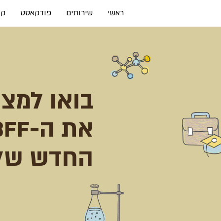
ראשי
שירותים
פודקאסט
קו
בואו למצו
את ה-
BFF
החדש של