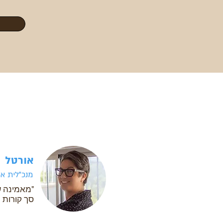
אורטל
מנכ"לית או
"מאמינה ש
סך קורות חי