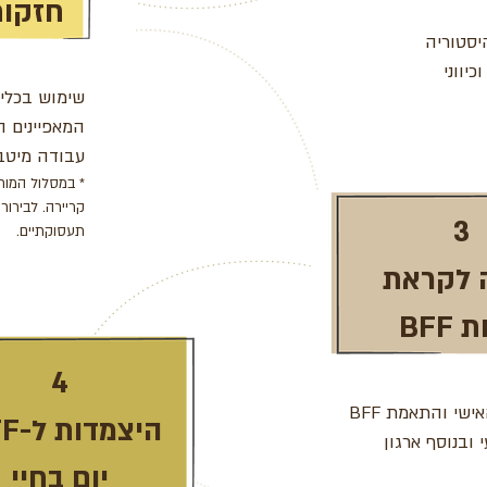
חזקות
יסטוריה
יווני
שימוש בכלי 
המאפיינים ה
עבודה מיטבי
קריירה. לבירור
3
תעסוקתיים.
 לקראת
 BFF
4
עיבוד הדוח האישי והתאמת BFF
היצמדות ל-BFF
ובנוסף ארגון
יום בחיי