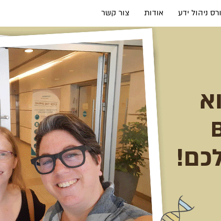
רס ניהול ידע
אודות
צור קשר
א
כם!